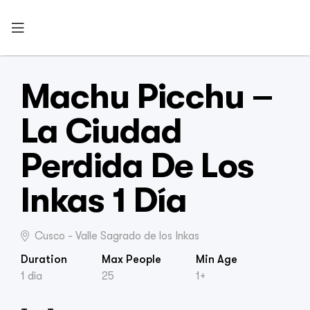
Machu Picchu –
La Ciudad
Perdida De Los
Inkas 1 Día
Cusco - Valle Sagrado de los Inkas
Duration
Max People
Min Age
1 día
25
1+