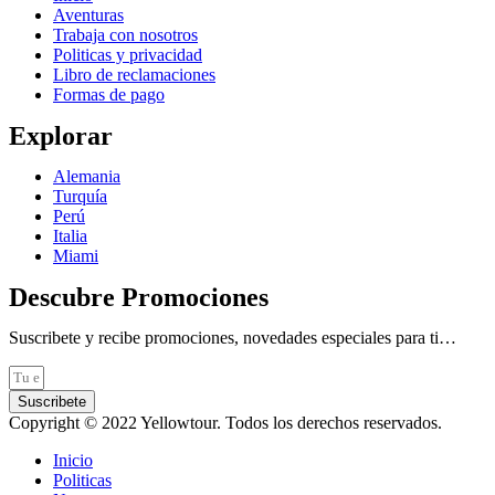
Aventuras
Trabaja con nosotros
Politicas y privacidad
Libro de reclamaciones
Formas de pago
Explorar
Alemania
Turquía
Perú
Italia
Miami
Descubre Promociones
Suscribete y recibe promociones, novedades especiales para ti…
Suscribete
Copyright © 2022 Yellowtour. Todos
los derechos reservados.
Inicio
Politicas