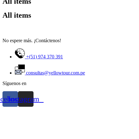
All items
All items
No espere más. ¡Contáctenos!
+(51) 974 370 391
consultas@yellowtour.com.pe
Síguenos en
acebook
Instagram